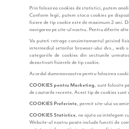
Prin folosirea cookies de statistici, putem anal
Conform legii, putem stoca cookies pe dispozit
fisiere de tip cookie este de maximum 2 ani. D
navigarea pe site-ul nostru. Pentru diferite al
Va puteti retrage consimtamantul privind fisier
intermediul setarilor browser-ului dvs., web s
categoriile de cookies din sectiunile urmato
dezactivati fisierele de tip cookie.
Acordul dumneavoastra pentru folosirea cookie
COOKIES
pentru Marketing
, sunt folosite p
de cautarile recente. Acest tip de cookies sunt u
COOKIES
Preferinte
, permit site-ului sa ami
COOKIES
Statistice
, ne ajuta sa intelegem c
Website-ul nostru poate include functii de com