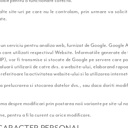
cookie pentru o functionare corecta.
alte site-uri pe care nu le controlam, prin urmare va solicitam
ate.
un serviciu pentru analiza web, furnizat de Google. Google Ana
are utilizati respectivul Website. Informatiile generate de fis
 IP), vor fi transmise si stocate de Google pe servere care po
aluarii utilizarii de catre dvs. a website-ului, elaborand rapoa
 referitoare la activitatea website-ului si la utilizarea internet
 la prelucrarea si stocarea datelor dvs., sau daca doriti mod
ma despre modificari prin postarea noii variante pe site-ul no
e, pentru a fi la curent cu orice modificare.