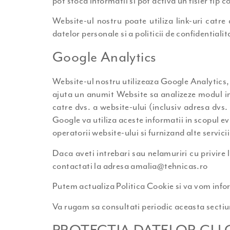
pot stoca informatii si pot activa un fisier tip 
Website-ul nostru poate utiliza link-uri catre 
datelor personale si a politicii de confidentialit
Google Analytics
Website-ul nostru utilizeaza Google Analytics, 
ajuta un anumit Website sa analizeze modul in c
catre dvs. a website-ului (inclusiv adresa dvs.
Google va utiliza aceste informatii in scopul ev
operatorii website-ului si furnizand alte servicii
Daca aveti intrebari sau nelamuriri cu privire
contactati la adresa amalia@tehnicas.ro
Putem actualiza Politica Cookie si va vom infor
Va rugam sa consultati periodic aceasta sectiun