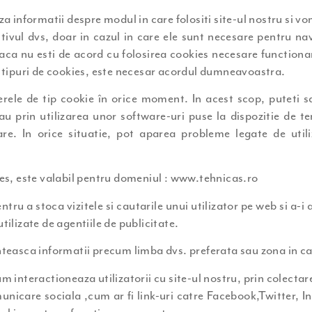
iza informatii despre modul in care folositi site-ul nostru si v
ivul dvs, doar in cazul in care ele sunt necesare pentru na
aca nu esti de acord cu folosirea cookies necesare functionar
te tipuri de cookies, este necesar acordul dumneavoastra.
ele de tip cookie în orice moment. In acest scop, puteti sa 
au prin utilizarea unor software-uri puse la dispozitie de te
are. In orice situatie, pot aparea probleme legate de util
s, este valabil pentru domeniul : www.tehnicas.ro
entru a stoca vizitele si cautarile unui utilizator pe web si a-i
tilizate de agentiile de publicitate.
nteasca informatii precum limba dvs. preferata sau zona in car
um interactioneaza utilizatorii cu site-ul nostru, prin colect
unicare sociala ,cum ar fi link-uri catre Facebook,Twitter, 