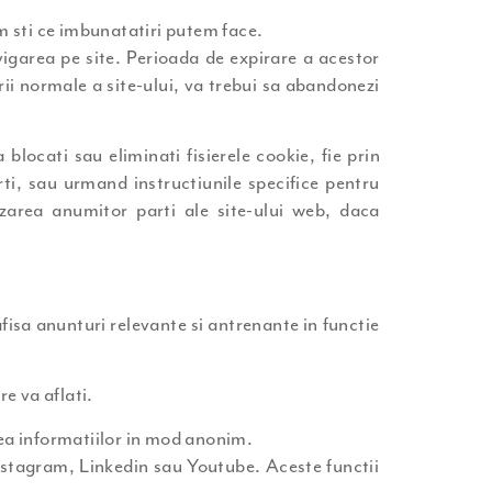
om sti ce imbunatatiri putem face.
vigarea pe site. Perioada de expirare a acestor
ii normale a site-ului, va trebui sa abandonezi
blocati sau eliminati fisierele cookie, fie prin
rti, sau urmand instructiunile specifice pentru
izarea anumitor parti ale site-ului web, daca
 afisa anunturi relevante si antrenante in functie
e va aflati.
area informatiilor in mod anonim.
Instagram, Linkedin sau Youtube. Aceste functii