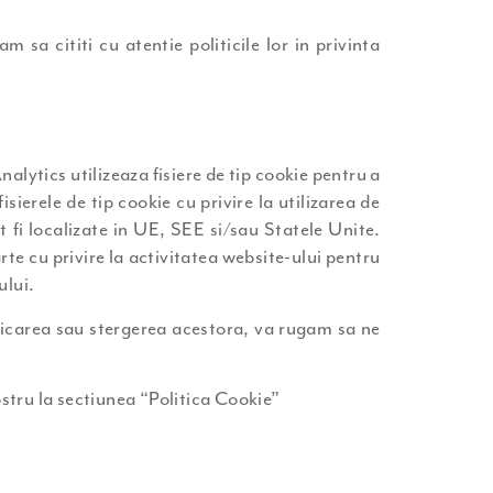
 sa cititi cu atentie politicile lor in privinta
lytics utilizeaza fisiere de tip cookie pentru a
ierele de tip cookie cu privire la utilizarea de
t fi localizate in UE, SEE si/sau Statele Unite.
rte cu privire la activitatea website-ului pentru
ului.
ificarea sau stergerea acestora, va rugam sa ne
stru la sectiunea “Politica Cookie”